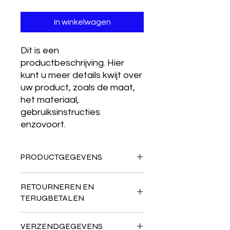
In winkelwagen
Dit is een 
productbeschrijving. Hier 
kunt u meer details kwijt over 
uw product, zoals de maat, 
het materiaal, 
gebruiksinstructies 
enzovoort.
PRODUCTGEGEVENS
Dit is ruimte voor productgegevens.
RETOURNEREN EN
Hier kunt u meer gegevens kwijt
TERUGBETALEN
over uw product, zoals de maat, het
materiaal, gebruiksinstructies
Hier komen regels te staan over
enzovoort. U kunt er ook schrijven
VERZENDGEGEVENS
retourneren en terugbetalen. U